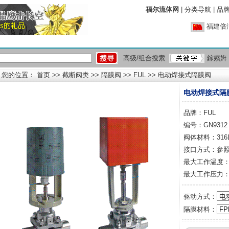
福尔流体网
|
分类导航
|
品
福建倍
高级/组合搜索
鎵嬪姩
您的位置：
首页
>>
截断阀类
>>
隔膜阀
>>
FUL
>> 电动焊接式隔膜阀
电动焊接式隔
品牌：
FUL
编号：GN9312
阀体材料：316
接口方式：参
最大工作温度：1
最大工作压力：0~
驱动方式：
隔膜材料：