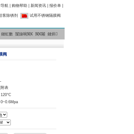
牌导航
|
购物帮助
|
新闻资讯
|
报价单
|
洁客除锈剂
试用不锈钢隔膜阀
鏈虹數
闅旇啘闃€
闃€闂
鏈烘
膜阀
L
照附表
20°C
0.6Mpa