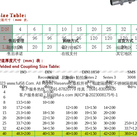
售后管理
购物方式
送货方式
·
组织结构
·
银行转账
·
福建地区
·
售后承诺
·
在线支付
·
其它地区
管道厚度尺寸（mm）表：
elded end Coupling Size Table:
ISO
DIN
DIN11850
SMS
Recommend
Series 1
Series 2
Series 3
3008
淘宝店
易趣店
拍拍店
推荐系列
系列
1
系列
2
系列
3
2023
www.ful58.Com
. All Rights Reserved.版权所有：福建隔膜阀,不锈钢隔
DN
Φd×s
Φd×s
Φd×s
Φd×s
Φd×s
Φd×s
客户服务热线：0591-87820779 传真：0591-83059435
4
6×1.00
客户服务邮箱：
hhr@ful-s.com
闽ICP备2023008175号-1
6
8×1.00
8
13.5×1.60
10×1.00
10
17.2×1.60
12×1.00
13×1.50
14×2.00
15
21.3×1.60
18×1.50
18×1.00
19×1.50
20×2.00
20
26.9×1.60
22×1.50
22×1.00
23×1.50
24×2.00
25
33.7×2.00
28×1.50
28×1.00
29×1.50
30×2.00
25.0×1.
32
42.4×2.00
34×1.50
34×1.00
35×1.50
36×2.00
33.7×1.
40
48.3×2.00
40×1.50
40×1.00
41×1.50
42×2.00
38.0×1.