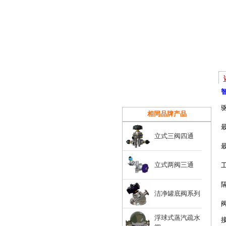
相同品牌产品
立式三阀四通
立式两阀三通
工
洁净罐底阀系列
浮球式蒸汽疏水