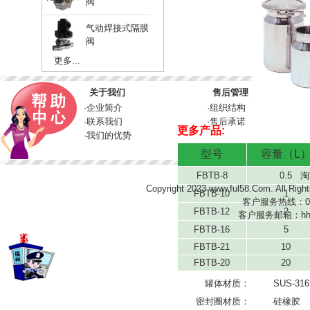
阀
气动焊接式隔膜
阀
更多...
关于我们
售后管理
·
企业简介
·
组织结构
·
联系我们
·
售后承诺
更多产品:
·
我们的优势
型号
容量（L
FBTB-8
0.5
淘
Copyright 2023
www.ful58.Com
. All 
FBTB-10
1
客户服务热线：0591
FBTB-12
2
客户服务邮箱：
hh
FBTB-16
5
FBTB-21
10
FBTB-20
20
罐体材质：
SUS-316
密封圈材质：
硅橡胶