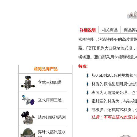
详细说明
相关商品
商品评
密闭性能，洗涤性能好的高质量
藏。FBTB系列大口径堵盖式瓶
锈钢瓶。瓶口部采用卡箍和堵盖来
特点:
相同品牌产品
从0.5L到20L各种规格都
立式三阀四通
材质的标准品是耐腐蚀性强的
表面为无缝抛光处理。也
立式两阀三通
密封圈的材质为，与硅橡
硅橡胶。还有其它材质可
注意：不可在瓶内加压或
洁净罐底阀系列
浮球式蒸汽疏水